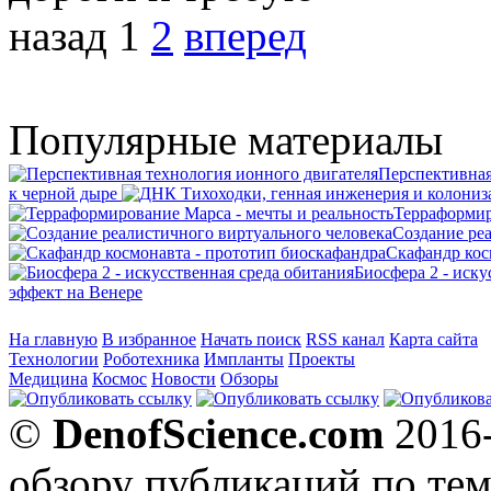
назад
1
2
вперед
Популярные материалы
Перспективная
к черной дыре
Терраформир
Создание ре
Скафандр кос
Биосфера 2 - иск
эффект на Венере
На главную
В избранное
Начать поиск
RSS канал
Карта сайта
Технологии
Роботехника
Импланты
Проекты
Медицина
Космос
Новости
Обзоры
©
DenofScience.com
2016
обзору публикаций по тем